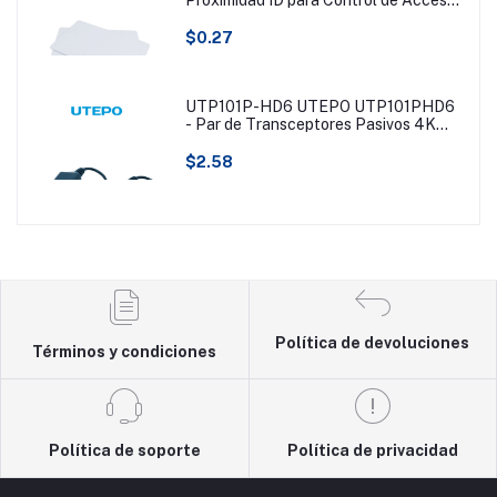
125KHZ/ Blanca/ (Tipo EM) #BFDACC
$0.27
UTP101P-HD6 UTEPO UTP101PHD6
- Par de Transceptores Pasivos 4K
(Video Baluns), Botón Push Superior,
Empalmes Ordenados, 4K hasta 150m,
$2.58
4MP a 200m, 1080p hasta 250m,
Soporta HDCVI/HDTVI/AHD/CVBS
Política de devoluciones
Términos y condiciones
Política de soporte
Política de privacidad