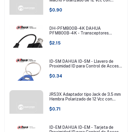
Terminales de Presión.
$0.90
DH-PFM800B-4K DAHUA
PFM800B-4K - Transceptores
pasivos 4K que transmiten video de
hasta 8MP a 200 metros. Compatibles
$2.15
con resoluciones 720P, 1080P, 4MP,
5MP y 4K en formatos HDCVI, TVI,
AHD y CVBS. Ideales para vigilancia
en alta resolución y largas distancias.
ID-SM DAHUA ID-SM - Llavero de
Proximidad ID para Control de Acceso/
125KHZ/ (Tipo EM) #BFDACC
$0.34
JR53X Adaptador tipo Jack de 3.5 mm
Hembra Polarizado de 12 Vcc con
Terminales de Presión
$0.71
ID-EM DAHUA ID-EM - Tarjeta de
Proximidad ID para Control de Acceso/