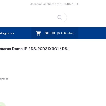
Atención al cliente
(55)6943-7834
$0.00
ategorias
(
0
Artículos)
amaras Domo IP / DS-2CD21X3G1 / DS-
mparar