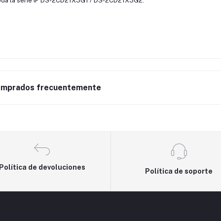
oda la serie IP DS-2CD21X3G1 / DS-2CD21X3G2.
mprados frecuentemente
Política de devoluciones
Política de soporte