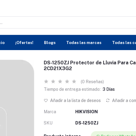
cio
¡Ofertas!
Blogs
Todas las marcas
Todas las c
DS-1250ZJ Protector de Lluvia Para C
2CD21X3G2
(0 Reseñas)
Tiempo de entrega estimado:
3 Días
Añadir a la lista de deseos
Añadir a co
Marca
HIKVISION
SKU
DS-1250ZJ