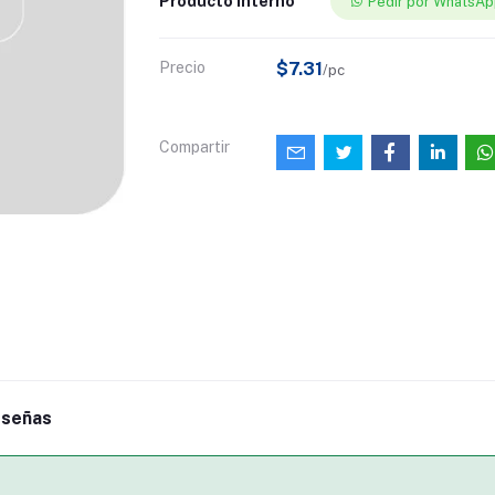
Producto interno
Pedir por WhatsA
Precio
$7.31
/pc
Compartir
señas