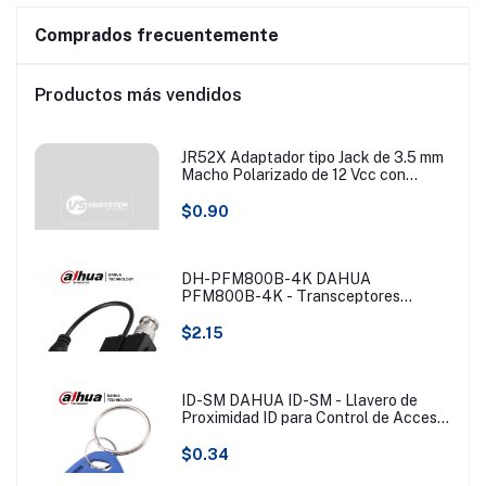
Comprados frecuentemente
Productos más vendidos
JR52X Adaptador tipo Jack de 3.5 mm
Macho Polarizado de 12 Vcc con
Terminales de Presión.
$0.90
DH-PFM800B-4K DAHUA
PFM800B-4K - Transceptores
pasivos 4K que transmiten video de
hasta 8MP a 200 metros. Compatibles
$2.15
con resoluciones 720P, 1080P, 4MP,
5MP y 4K en formatos HDCVI, TVI,
AHD y CVBS. Ideales para vigilancia
en alta resolución y largas distancias.
ID-SM DAHUA ID-SM - Llavero de
Proximidad ID para Control de Acceso/
125KHZ/ (Tipo EM) #BFDACC
$0.34