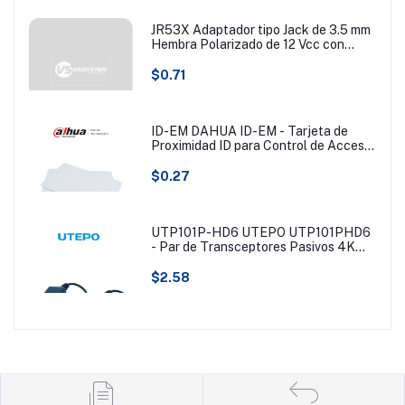
JR53X Adaptador tipo Jack de 3.5 mm
Hembra Polarizado de 12 Vcc con
Terminales de Presión
$0.71
ID-EM DAHUA ID-EM - Tarjeta de
Proximidad ID para Control de Acceso/
125KHZ/ Blanca/ (Tipo EM) #BFDACC
$0.27
UTP101P-HD6 UTEPO UTP101PHD6
- Par de Transceptores Pasivos 4K
(Video Baluns), Botón Push Superior,
Empalmes Ordenados, 4K hasta 150m,
$2.58
4MP a 200m, 1080p hasta 250m,
Soporta HDCVI/HDTVI/AHD/CVBS