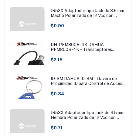
JR52X Adaptador tipo Jack de 3.5 mm
Macho Polarizado de 12 Vcc con
Terminales de Presión.
$0.90
DH-PFM800B-4K DAHUA
PFM800B-4K - Transceptores
pasivos 4K que transmiten video de
hasta 8MP a 200 metros. Compatibles
$2.15
con resoluciones 720P, 1080P, 4MP,
5MP y 4K en formatos HDCVI, TVI,
AHD y CVBS. Ideales para vigilancia
en alta resolución y largas distancias.
ID-SM DAHUA ID-SM - Llavero de
Proximidad ID para Control de Acceso/
125KHZ/ (Tipo EM) #BFDACC
$0.34
JR53X Adaptador tipo Jack de 3.5 mm
Hembra Polarizado de 12 Vcc con
Terminales de Presión
$0.71