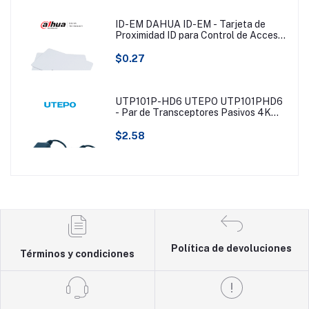
ID-EM DAHUA ID-EM - Tarjeta de
Proximidad ID para Control de Acceso/
125KHZ/ Blanca/ (Tipo EM) #BFDACC
$0.27
UTP101P-HD6 UTEPO UTP101PHD6
- Par de Transceptores Pasivos 4K
(Video Baluns), Botón Push Superior,
Empalmes Ordenados, 4K hasta 150m,
$2.58
4MP a 200m, 1080p hasta 250m,
Soporta HDCVI/HDTVI/AHD/CVBS
Política de devoluciones
Términos y condiciones