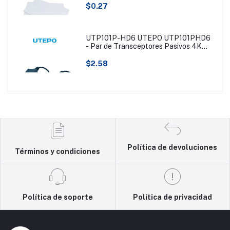
$0.27
UTP101P-HD6 UTEPO UTP101PHD6
- Par de Transceptores Pasivos 4K
(Video Baluns), Botón Push Superior,
Empalmes Ordenados, 4K hasta 150m,
$2.58
4MP a 200m, 1080p hasta 250m,
Soporta HDCVI/HDTVI/AHD/CVBS
Política de devoluciones
Términos y condiciones
Política de soporte
Política de privacidad