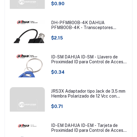
$0.90
DH-PFM800B-4K DAHUA
PFM800B-4K - Transceptores
pasivos 4K que transmiten video de
hasta 8MP a 200 metros. Compatibles
$2.15
con resoluciones 720P, 1080P, 4MP,
5MP y 4K en formatos HDCVI, TVI,
AHD y CVBS. Ideales para vigilancia
en alta resolución y largas distancias.
ID-SM DAHUA ID-SM - Llavero de
Proximidad ID para Control de Acceso/
125KHZ/ (Tipo EM) #BFDACC
$0.34
JR53X Adaptador tipo Jack de 3.5 mm
Hembra Polarizado de 12 Vcc con
Terminales de Presión
$0.71
ID-EM DAHUA ID-EM - Tarjeta de
Proximidad ID para Control de Acceso/
125KHZ/ Blanca/ (Tipo EM) #BFDACC