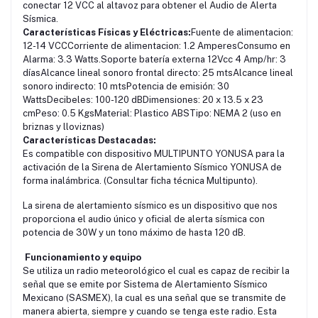
conectar 12 VCC al altavoz para obtener el Audio de Alerta
Sísmica.
Características Físicas y Eléctricas:
Fuente de alimentacion:
12-14 VCCCorriente de alimentacion: 1.2 AmperesConsumo en
Alarma: 3.3 Watts.Soporte batería externa 12Vcc 4 Amp/hr: 3
díasAlcance lineal sonoro frontal directo: 25 mtsAlcance lineal
sonoro indirecto: 10 mtsPotencia de emisión: 30
WattsDecibeles: 100-120 dBDimensiones: 20 x 13.5 x 23
cmPeso: 0.5 KgsMaterial: Plastico ABSTipo: NEMA 2 (uso en
briznas y lloviznas)
Características Destacadas:
Es compatible con dispositivo MULTIPUNTO YONUSA para la
activación de la Sirena de Alertamiento Sísmico YONUSA de
forma inalámbrica. (Consultar ficha técnica Multipunto).
La sirena de alertamiento sísmico es un dispositivo que nos
proporciona el audio único y oficial de alerta sísmica con
potencia de 30W y un tono máximo de hasta 120 dB.
Funcionamiento y equipo
Se utiliza un radio meteorológico el cual es capaz de recibir la
señal que se emite por Sistema de Alertamiento Sísmico
Mexicano (SASMEX), la cual es una señal que se transmite de
manera abierta, siempre y cuando se tenga este radio. Esta