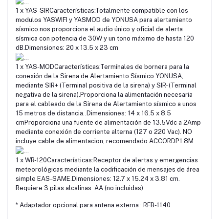
1 x YAS-SIR
Características:
Totalmente compatible con los
modulos YASWIFI y YASMOD de YONUSA para alertamiento
sísmico.
nos proporciona el audio único y oficial de alerta
sísmica con potencia de 30W y un tono máximo de hasta 120
dB.
Dimensiones: 20 x 13.5 x 23 cm
1 x YAS-MOD
Características:
Termínales de bornera para la
conexión de la Sirena de Alertamiento Sísmico YONUSA,
mediante SIR+ (Terminal positiva de la sirena) y SIR- (Terminal
negativa de la sirena).
Proporciona la alimentación necesaria
para el cableado de la Sirena de Alertamiento sísmico a unos
15 metros de distancia..
Dimensiones: 14 x 16.5 x 8.5
cm
Proporciona una fuente de alimentación de 13.5Vdc a 2Amp
mediante conexión de corriente alterna (127 o 220 Vac)
.
NO
incluye cable de alimentacion, recomendado
ACCORDP1.8M
1 x WR-120
Características:
Receptor de alertas y emergencias
meteorológicas mediante la codificación de mensajes de área
simple EAS-SAME.
Dimensiones:
12.7 x 15.24 x 3.81 cm
.
Requiere 3 pilas alcalinas AA (no incluidas)
* Adaptador opcional para antena externa :
RFB-1140