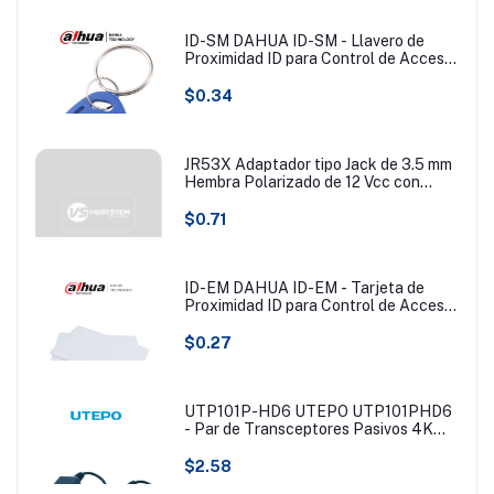
5MP y 4K en formatos HDCVI, TVI,
AHD y CVBS. Ideales para vigilancia
en alta resolución y largas distancias.
ID-SM DAHUA ID-SM - Llavero de
Proximidad ID para Control de Acceso/
125KHZ/ (Tipo EM) #BFDACC
$0.34
JR53X Adaptador tipo Jack de 3.5 mm
Hembra Polarizado de 12 Vcc con
Terminales de Presión
$0.71
ID-EM DAHUA ID-EM - Tarjeta de
Proximidad ID para Control de Acceso/
125KHZ/ Blanca/ (Tipo EM) #BFDACC
$0.27
UTP101P-HD6 UTEPO UTP101PHD6
- Par de Transceptores Pasivos 4K
(Video Baluns), Botón Push Superior,
Empalmes Ordenados, 4K hasta 150m,
$2.58
4MP a 200m, 1080p hasta 250m,