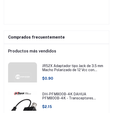
Comprados frecuentemente
Productos más vendidos
JR52X Adaptador tipo Jack de 3.5 mm
Macho Polarizado de 12 Vcc con
Terminales de Presión.
$0.90
DH-PFM800B-4K DAHUA
PFM800B-4K - Transceptores
pasivos 4K que transmiten video de
hasta 8MP a 200 metros. Compatibles
$2.15
con resoluciones 720P, 1080P, 4MP,