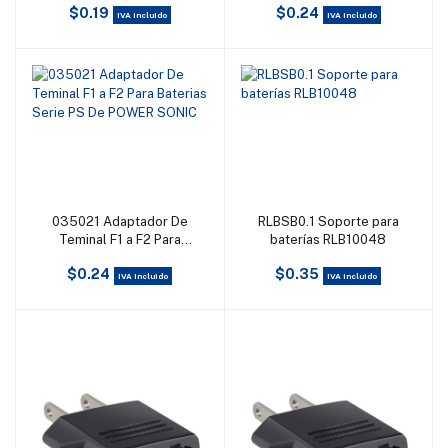
$0.19
$0.24
Power Sonic
IVA incluido
IVA incluido
035021 Adaptador De
RLBSB0.1 Soporte para
Añadir al carrito
Añadir al carrito
Teminal F1 a F2 Para
baterías RLB10048
Baterias Serie PS De
$0.24
$0.35
POWER SONIC
IVA incluido
IVA incluido