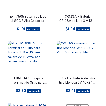
ER-17505 Batería de Litio
CR123A/H Batería
Añadir al carrito
Añadir al carrito
Li-SOCI2 Alta Capacidad
CR123A de Litio 3 V 1300
3.6V-3400 mAh Tamaño
mAh (No recargable)
$1.91
$1.94
A ( No recargable )
IVA incluido
IVA incluido
HUB-TP1-638 Zapata
CR2450 Batería de Litio
Añadir al carrito
Añadir al carrito
Terminal de Ojillo para
tipo Moneda 3V / CR2450
Tornillo 3/8 in (10 mm)
( Batería no recargable )
$2.30
$2.41
calibre 22-16 AWG con
IVA incluido
IVA incluido
aislamiento de vinilo.