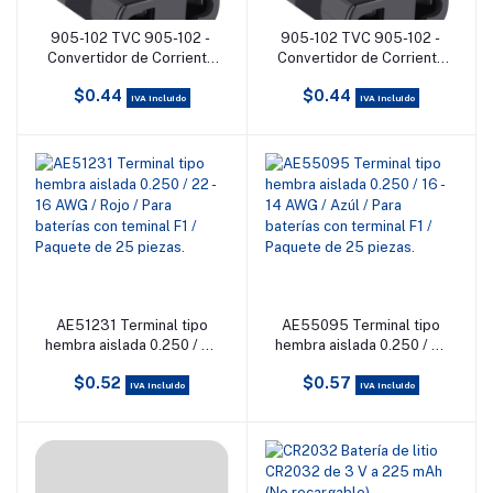
905-102 TVC 905-102 -
905-102 TVC 905-102 -
Añadir al carrito
Añadir al carrito
Convertidor de Corriente
Convertidor de Corriente
de Europeo a Americano
de Europeo a Americano
$0.44
$0.44
IVA incluido
IVA incluido
AE51231 Terminal tipo
AE55095 Terminal tipo
Añadir al carrito
Añadir al carrito
hembra aislada 0.250 / 22
hembra aislada 0.250 / 16
- 16 AWG / Rojo / Para
- 14 AWG / Azúl / Para
$0.52
$0.57
baterías con teminal F1 /
baterías con terminal F1 /
IVA incluido
IVA incluido
Paquete de 25 piezas.
Paquete de 25 piezas.