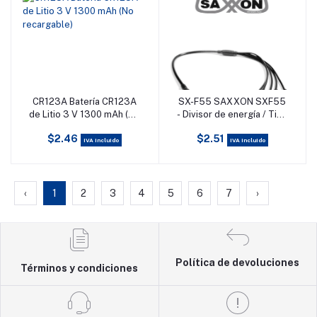
CR123A Batería CR123A
SX-F55 SAXXON SXF55
Añadir al carrito
Añadir al carrito
de Litio 3 V 1300 mAh (No
- Divisor de energía / Tipo
recargable)
pulpo / 1 Conector
$2.46
$2.51
hembra / 5 Conectores
IVA incluido
IVA incluido
macho / Cable de cobre /
#TVCSAX
‹
1
2
3
4
5
6
7
›
Política de devoluciones
Términos y condiciones