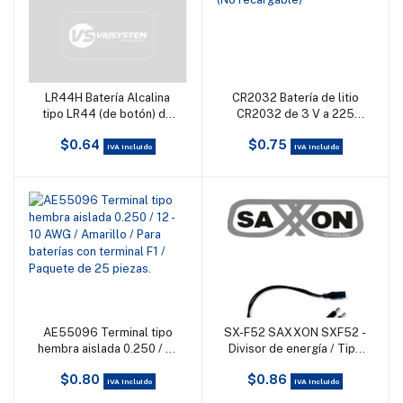
LR44H Batería Alcalina
CR2032 Batería de litio
Añadir al carrito
Añadir al carrito
tipo LR44 (de botón) de
CR2032 de 3 V a 225
1.5 V 110 mAh
mAh (No recargable)
$0.64
$0.75
IVA incluido
IVA incluido
AE55096 Terminal tipo
SX-F52 SAXXON SXF52 -
Añadir al carrito
Añadir al carrito
hembra aislada 0.250 / 12
Divisor de energía / Tipo
- 10 AWG / Amarillo / Para
pulpo / 1 Conector
$0.80
$0.86
baterías con terminal F1 /
hembra / 2 Conectores
IVA incluido
IVA incluido
Paquete de 25 piezas.
macho / Cable de cobre