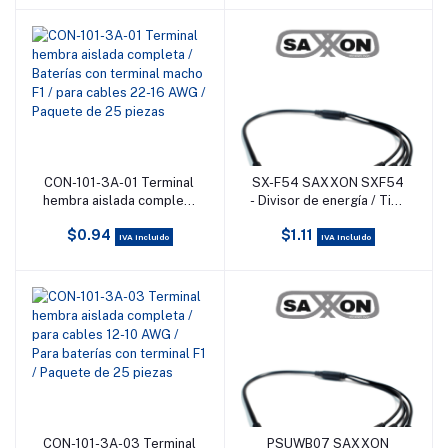
CON-101-3A-01 Terminal
SX-F54 SAXXON SXF54
Añadir al carrito
Añadir al carrito
hembra aislada completa
- Divisor de energía / Tipo
/ Baterías con terminal
pulpo / 1 Conector
$0.94
$1.11
macho F1 / para cables
hembra / 4 Conectores
IVA incluido
IVA incluido
22-16 AWG / Paquete de
macho / Cable de cobre /
25 piezas
#TVCSAX
CON-101-3A-03 Terminal
PSUWB07 SAXXON
Añadir al carrito
Añadir al carrito