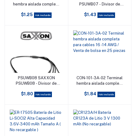
hembra aislada completa
PSUWB07 - Divisor de
/ para cables 12-10 AWG /
Energía para 4 Cámaras/ 1
$1.25
$1.43
Para baterías con terminal
Conector Hembra + 4
IVA incluido
IVA incluido
F1 / Paquete de 25 piezas
Conectores Macho/ 2.1
mm/
PSUWB08 SAXXON
CON-101-3A-02 Terminal
Añadir al carrito
Añadir al carrito
PSUWB08 - Divisor de
hembra aislada completa
Energía para 5 Camaras/ 1
para cables 16 -14 AWG /
$1.80
$1.84
Conector Hembra + 5
Venta de bolsa en 25
IVA incluido
IVA incluido
Conectores Macho/ 2.1
piezas
mm/