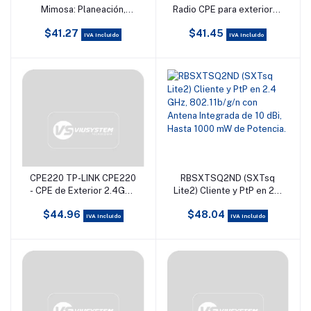
Mimosa: Planeación,
Radio CPE para exteriores
configuración y alineación
con antena integrada de
$41.27
$41.45
de una red mimosa para
9dBi en 2.4GHz a
IVA incluido
IVA incluido
enlaces PTP y PTMP
300Mbps, MIMO 2x2,
Pharos MAXtream TDMA,
Modos: AP, Cliente,
Router AP, Cliente Router
AP (WISP)
CPE220 TP-LINK CPE220
RBSXTSQ2ND (SXTsq
Añadir al carrito
Añadir al carrito
- CPE de Exterior 2.4GHz
Lite2) Cliente y PtP en 2.4
300Mbps con antena
GHz, 802.11b/g/n con
$44.96
$48.04
incorporada de 12dBi 2x2
Antena Integrada de 10
IVA incluido
IVA incluido
MIMO, tecnología Pharos
dBi, Hasta 1000 mW de
MAXtream TDMA y
Potencia.
administración
centralizada - Control
Pharos, con modos: AP,
Cliente, AP Router, AP
Cliente Router (WISP).