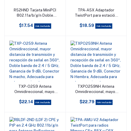
R52HND Tarjeta MiniPCI
TPA-A5X Adaptador
Añadir al carrito
Añadir al carrito
802.11a/b/g/n Doble
TwistPort para estación
Banda, Hasta 400mW para
base Mimosa A5x
$17.54
$18.59
Equipos Mikrotik
IVA incluido
IVA incluido
TXP-O259 Antena
TXPO259NH Antena
Añadir al carrito
Añadir al carrito
Omnidireccional, mayor
Omnidireccional, mayor
distancia de transmisión y
distancia de transmisión y
$22.14
$22.79
recepción de señal en
recepción de señal en
IVA incluido
IVA incluido
360º, Doble banda de 2.4
360º, Doble banda de 2.4
/ 5 GHz, Ganancia de 9
/ 5 GHz, Ganancia de 9
dBi, Conector N-macho,
dBi, Conector N-Hembra,
Adecuada para entornos
Adecuada para entornos
exigentes
exigentes