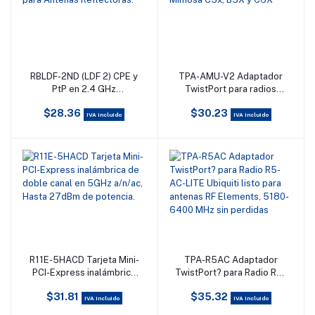
RBLDF-2ND (LDF 2) CPE y
TPA-AMU-V2 Adaptador
Añadir al carrito
Añadir al carrito
PtP en 2.4 GHz
TwistPort para radios
802.11b/g/n para Antenas
Mimosa C5x, B5X y C6X
$28.36
$30.23
Reflectoras.
IVA incluido
IVA incluido
R11E-5HACD Tarjeta Mini-
TPA-R5AC Adaptador
Añadir al carrito
Añadir al carrito
PCI-Express inalámbrica
TwistPort? para Radio R5-
de doble canal en 5GHz
AC-LITE Ubiquiti listo para
$31.81
$35.32
a/n/ac, Hasta 27dBm de
antenas RF Elements,
IVA incluido
IVA incluido
potencia.
5180-6400 MHz sin