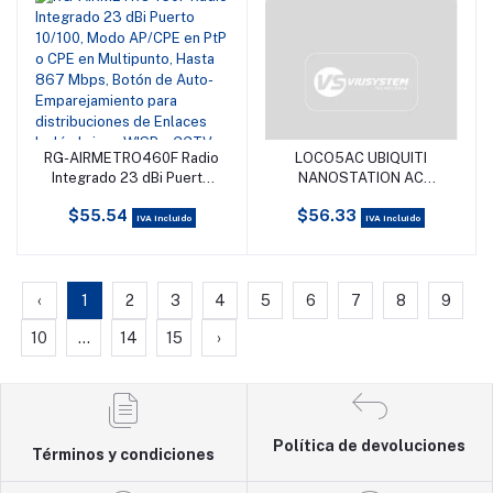
RG-AIRMETRO460F Radio
LOCO5AC UBIQUITI
Añadir al carrito
Añadir al carrito
Integrado 23 dBi Puerto
NANOSTATION AC
10/100, Modo AP/CPE en
LOCO5AC- Radio con
$55.54
$56.33
PtP o CPE en Multipunto,
Antena Integrada AirMax
IVA incluido
IVA incluido
Hasta 867 Mbps, Botón
AC 5.8GHz para uso en
de Auto-Emparejamiento
exteriores, con
para distribuciones de
tecnología MIMO. Cuenta
Enlaces Inalámbricos
con una antena panel de
‹
1
2
3
4
5
6
7
8
9
WISP y CCTV,
13dBi y una potencia de
Administración en la
transmisión de 25dBm. No
10
...
14
15
›
Nube.
incluye adaptador PoE.
Política de devoluciones
Términos y condiciones