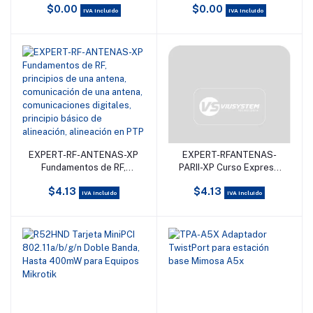
$0.00
$0.00
MultiHaul? TU de 100
Mbps actualizables a
IVA incluido
IVA incluido
Mbps a 1 Gbps
1000Mbps, 1 puerto RJ-45
EXPERT-RF-ANTENAS-XP
EXPERT-RFANTENAS-
Añadir al carrito
Añadir al carrito
Fundamentos de RF,
PARII-XP Curso Express
principios de una antena,
de RF y alineación de
$4.13
$4.13
comunicación de una
antenas PARTE II: Patrón
IVA incluido
IVA incluido
antena, comunicaciones
de radiación, principios de
digitales, principio básico
comunicación en
de alineación, alineación
diferentes antena,
en PTP
comunicación de una
antena en PTP y PTMP,
solución en enlaces PTP y
PTMP, cómo sel