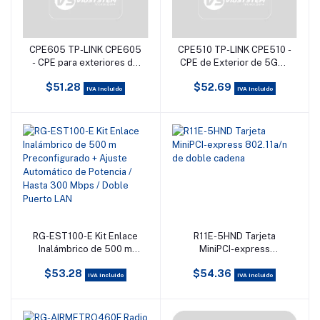
CPE605 TP-LINK CPE605
CPE510 TP-LINK CPE510 -
Añadir al carrito
Añadir al carrito
- CPE para exteriores de
CPE de Exterior de 5GHz
5 GHz, 150 Mbps, 23 dBi,
300Mbps 13dBi con
$51.28
$52.69
Hasta 150 Mbps con
tecnología Pharos
IVA incluido
IVA incluido
velocidades de datos
MAXtream TDMA,
inalámbricas de 5 GHz,
además sistema de
Tecnología Pharos
administración
MAXtream TDMA, Pharos
centralizada - Control
Control para
Pharos, modos: AP,
administración
Cliente, Repetidor, AP
centralizada. #MCI2
Router/AP Cliente Router
(WISP) y potencia 27dBm.
RG-EST100-E Kit Enlace
R11E-5HND Tarjeta
Añadir al carrito
Añadir al carrito
Inalámbrico de 500 m
MiniPCI-express
Preconfigurado + Ajuste
802.11a/n de doble
$53.28
$54.36
Automático de Potencia /
cadena
IVA incluido
IVA incluido
Hasta 300 Mbps / Doble
Puerto LAN