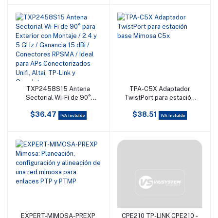
perdidas
TXP2458S15 Antena
TPA-C5X Adaptador
Añadir al carrito
Añadir al carrito
Sectorial Wi-Fi de 90°
TwistPort para estación
para Exterior con Montaje
base Mimosa C5x
$36.47
$38.51
/ 2.4 y 5 GHz / Ganancia
IVA incluido
IVA incluido
15 dBi / Conectores
RPSMA / Ideal para APs
Conectorizados Unifi,
Altai, TP-Link y
Grandstream.
EXPERT-MIMOSA-PREXP
CPE210 TP-LINK CPE210 -
Añadir al carrito
Añadir al carrito