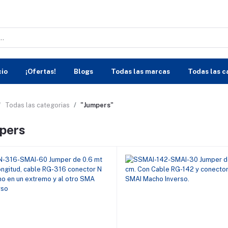
cio
¡Ofertas!
Blogs
Todas las marcas
Todas las c
Todas las categorias
"Jumpers"
pers