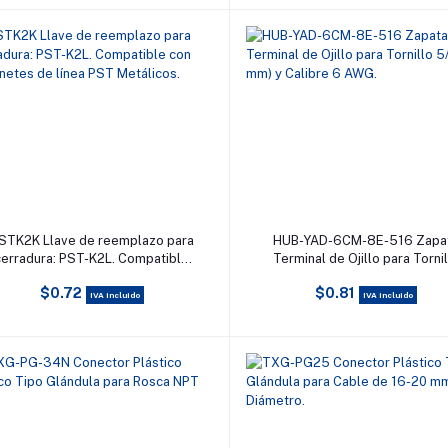
Añadir al carrito
Añadir al carrito
STK2K Llave de reemplazo para
HUB-YAD-6CM-8E-516 Zapa
cerradura: PST-K2L. Compatible
Terminal de Ojillo para Torni
con Gabinetes de línea PST
5/16 (8 mm) y Calibre 6 AW
$0.72
$0.81
Metálicos.
IVA incluido
IVA incluido