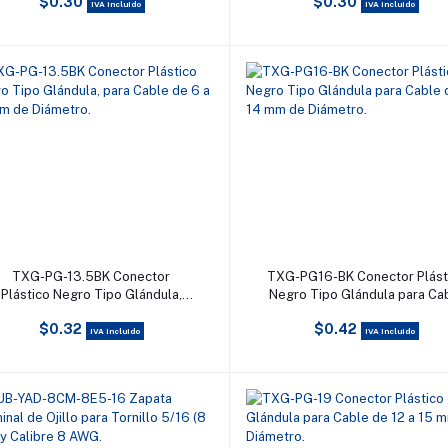
$0.30
$0.30
IVA incluido
IVA incluido
Añadir al carrito
Añadir al carrito
TXG-PG-13.5BK Conector
TXG-PG16-BK Conector Plást
Plástico Negro Tipo Glándula,
Negro Tipo Glándula para Ca
para Cable de 6 a 12 mm de
de 10 a 14 mm de Diámetro
$0.32
$0.42
Diámetro.
IVA incluido
IVA incluido