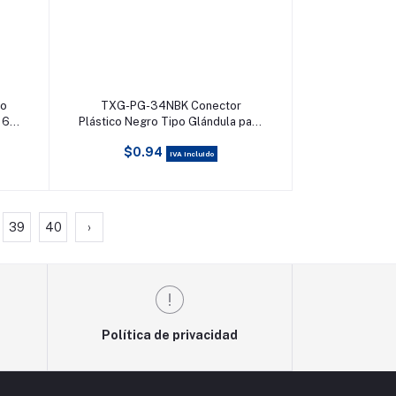
Añadir al carrito
co
TXG-PG-34NBK Conector
16-
Plástico Negro Tipo Glándula para
Rosca NPT 3/4
$0.94
IVA incluido
39
40
›
Política de privacidad