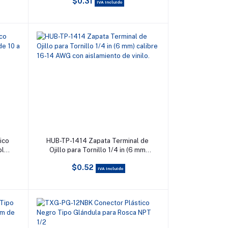
$0.31
aislamiento de vinilo.
IVA incluido
Añadir al carrito
ico
HUB-TP-1414 Zapata Terminal de
ble
Ojillo para Tornillo 1/4 in (6 mm)
.
calibre 16-14 AWG con
$0.52
aislamiento de vinilo.
IVA incluido