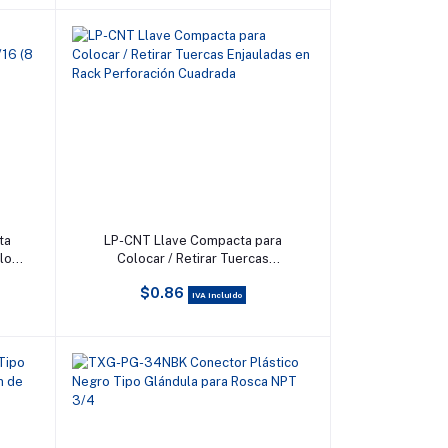
Añadir al carrito
ta
LP-CNT Llave Compacta para
llo
Colocar / Retirar Tuercas
G.
Enjauladas en Rack Perforación
$0.86
Cuadrada
IVA incluido