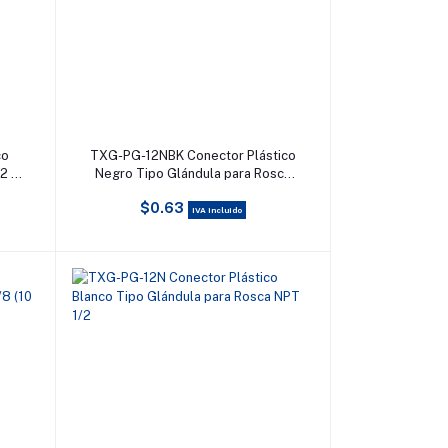
Añadir al carrito
co
TXG-PG-12NBK Conector Plástico
2 a
Negro Tipo Glándula para Rosca
NPT 1/2
$0.63
IVA incluido