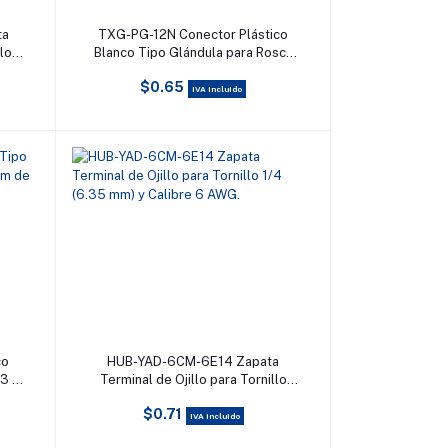
Añadir al carrito
ta
TXG-PG-12N Conector Plástico
llo
Blanco Tipo Glándula para Rosca
G.
NPT 1/2
$0.65
IVA incluido
Añadir al carrito
co
HUB-YAD-6CM-6E14 Zapata
13 a
Terminal de Ojillo para Tornillo
1/4 (6.35 mm) y Calibre 6 AWG.
$0.71
IVA incluido