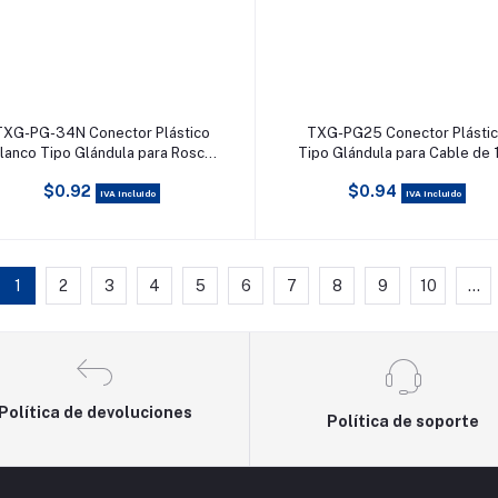
Añadir al carrito
Añadir al carrito
TXG-PG-34N Conector Plástico
TXG-PG25 Conector Plásti
lanco Tipo Glándula para Rosca
Tipo Glándula para Cable de 
NPT 3/4
20 mm de Diámetro.
$0.92
$0.94
IVA incluido
IVA incluido
1
2
3
4
5
6
7
8
9
10
...
Política de devoluciones
Política de soporte