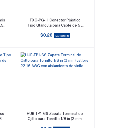
Añadir al carrito
ris
TXG-PG-11 Conector Plástico
.5 a
Tipo Glándula para Cable de 5 a
10 mm de Diámetro.
$0.28
IVA incluido
Añadir al carrito
ico
HUB-TP1-66 Zapata Terminal de
6 a
Ojillo para Tornillo 1/8 in (3 mm)
calibre 22-16 AWG con