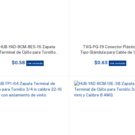
Añadir al carrito
Añadir al carrito
HUB-YAD-8CM-8E5-16 Zapata
TXG-PG-19 Conector Plásti
Terminal de Ojillo para Tornillo
Tipo Glándula para Cable de 1
5/16 (8 mm) y Calibre 8 AWG.
15 mm de Diámetro.
$0.58
$0.63
IVA incluido
IVA incluido