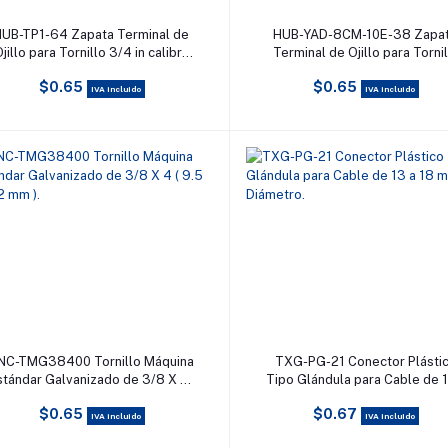
Añadir al carrito
Añadir al carrito
UB-TP1-64 Zapata Terminal de
HUB-YAD-8CM-10E-38 Zapa
jillo para Tornillo 3/4 in calibre
Terminal de Ojillo para Torni
22-16 AWG con aislamiento de
3/8 (10 mm) y Calibre 8 AW
$0.65
$0.65
vinilo.
IVA incluido
IVA incluido
Añadir al carrito
Añadir al carrito
NC-TMG38400 Tornillo Máquina
TXG-PG-21 Conector Plásti
stándar Galvanizado de 3/8 X 4 (
Tipo Glándula para Cable de 
9.5 X 102 mm ).
18 mm de Diámetro.
$0.65
$0.67
IVA incluido
IVA incluido